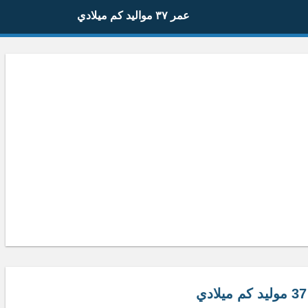
عمر ٣٧ مواليد كم ميلادي
ي