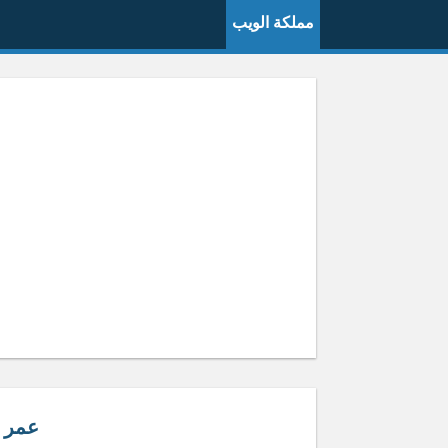
مملكة الويب
عمر 37 موليد كم ميلاد