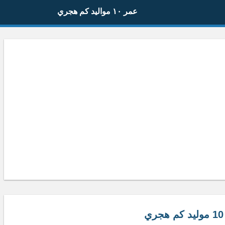
عمر ١٠ مواليد كم هجري
ي