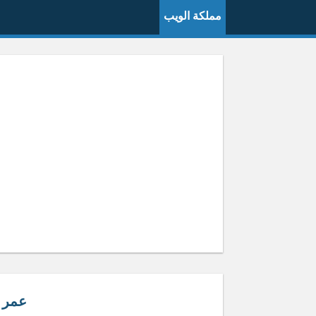
مملكة الويب
عمر 10 موليد كم هجر