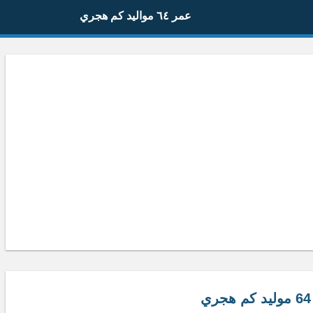
عمر ٦٤ مواليد كم هجري
ي