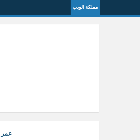
مملكة الويب
عمر 64 موليد كم هجر