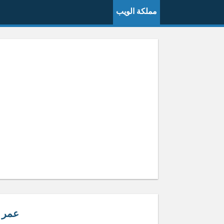
مملكة الويب
عمر 82 موليد كم هجر