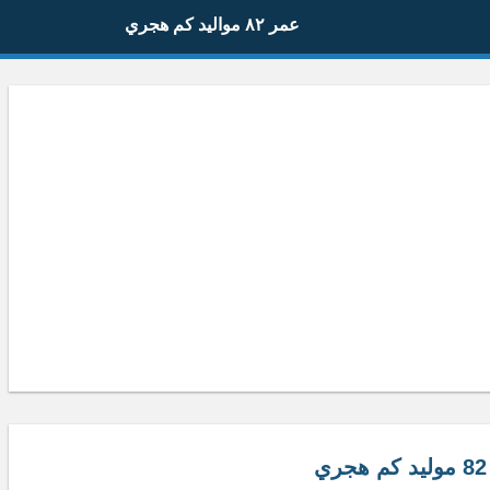
عمر ٨٢ مواليد كم هجري
ي