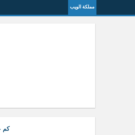
مملكة الويب
كم عم