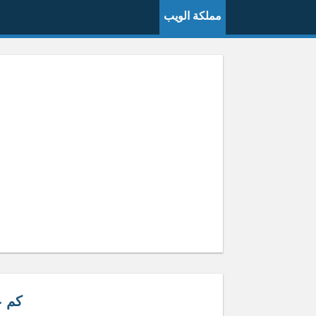
مملكة الويب
كم عم