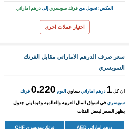
العكس: تحويل من
فرنك سويسري
إلى
درهم اماراتي
اختيار عملات اخرى
سعر صرف الدرهم الاماراتي مقابل الفرنك
السويسري
0.220
1
ان كل
درهم اماراتي
يساوي
اليوم
فرنك
سويسري
في اسواق المال العربية والعالمية وفيما يلي جدول
يظهر السعر لبعض الفئات
درهم اماراتي AED
فرنك سويسري CHF