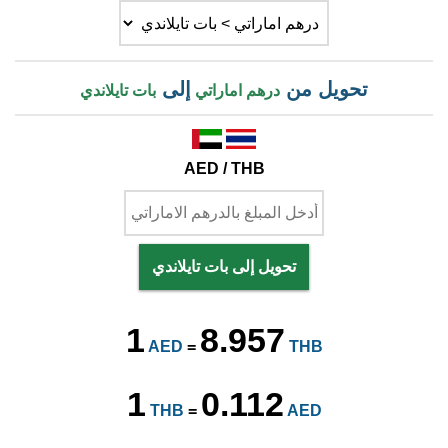
تحويل من
إلى
درهم اماراتي
بات تايلاندي
AED / THB
تحويل إلى بات تايلاندي
1
8.957
AED
=
THB
1
0.112
THB
=
AED