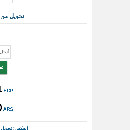
تحويل من
تح
1
EGP
0
ARS
العكس: تحويل