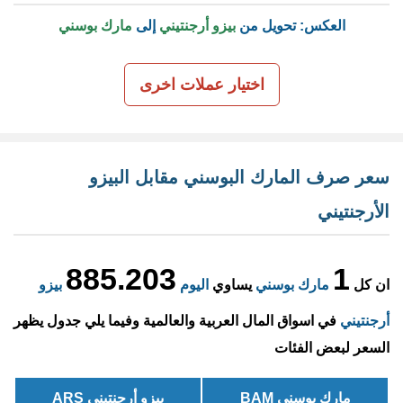
العكس: تحويل من
بيزو أرجنتيني
إلى
مارك بوسني
اختيار عملات اخرى
سعر صرف المارك البوسني مقابل البيزو
الأرجنتيني
885.203
1
ان كل
مارك بوسني
يساوي
اليوم
بيزو
أرجنتيني
في اسواق المال العربية والعالمية وفيما يلي جدول يظهر
السعر لبعض الفئات
مارك بوسني BAM
بيزو أرجنتيني ARS