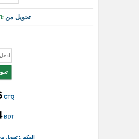
تحويل من
تا
تحوي
6
GTQ
4
BDT
العكس: تحويل م