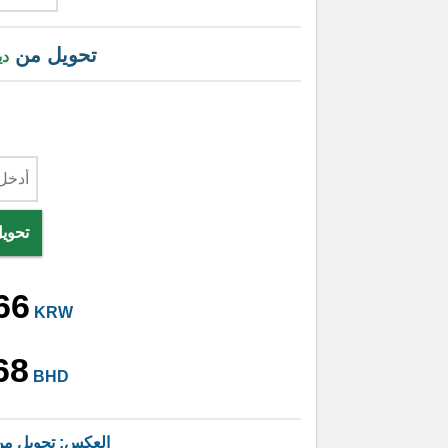
تحويل من
دي
تحوي
66
KRW
68
BHD
العكس: تحويل م