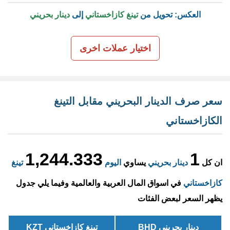
العكس: تحويل من
تينغ كازاخستاني
إلى
دينار بحريني
اختيار عملات اخرى
سعر صرف الدينار البحريني مقابل التينغ
الكازاخستاني
1,244.333
1
ان كل
دينار بحريني
يساوي
اليوم
تينغ
كازاخستاني
في اسواق المال العربية والعالمية وفيما يلي جدول
يظهر السعر لبعض الفئات
دينار بحريني BHD
تينغ كازاخستاني KZT