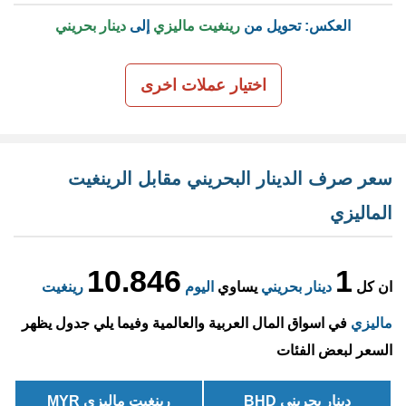
العكس: تحويل من
رينغيت ماليزي
إلى
دينار بحريني
اختيار عملات اخرى
سعر صرف الدينار البحريني مقابل الرينغيت
الماليزي
10.846
1
ان كل
دينار بحريني
يساوي
اليوم
رينغيت
ماليزي
في اسواق المال العربية والعالمية وفيما يلي جدول يظهر
السعر لبعض الفئات
دينار بحريني BHD
رينغيت ماليزي MYR