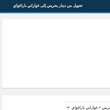
تحويل من دينار بحريني إلى غواراني باراغواي