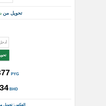
تحويل من
د
تحوي
377
PYG
34
BHD
العكس: تحويل م