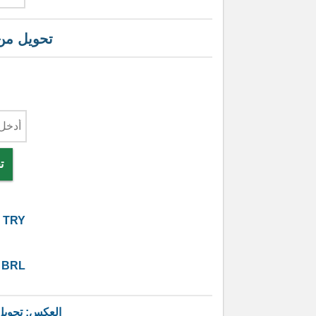
تحويل م
ت
TRY
BRL
العكس: تحوي