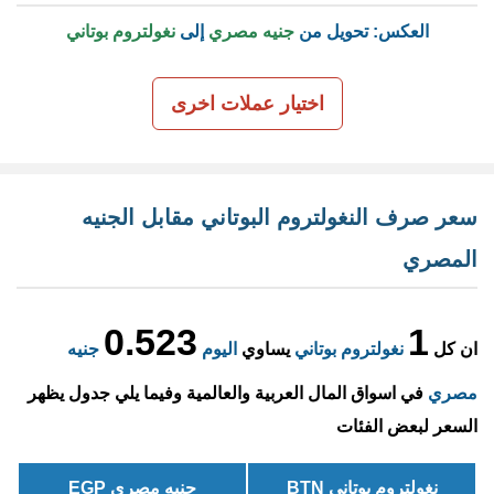
العكس: تحويل من
جنيه مصري
إلى
نغولتروم بوتاني
اختيار عملات اخرى
سعر صرف النغولتروم البوتاني مقابل الجنيه
المصري
0.523
1
ان كل
نغولتروم بوتاني
يساوي
اليوم
جنيه
مصري
في اسواق المال العربية والعالمية وفيما يلي جدول يظهر
السعر لبعض الفئات
نغولتروم بوتاني BTN
جنيه مصري EGP