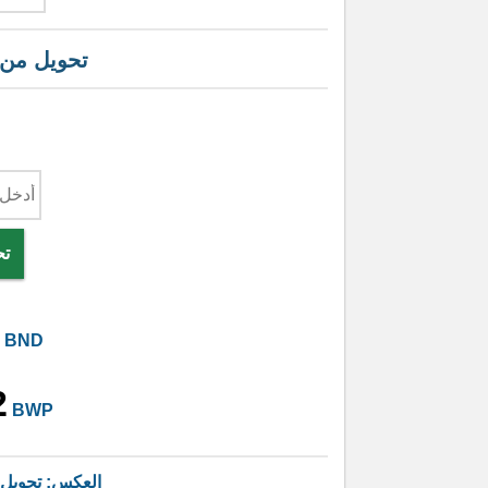
تحويل من
تح
BND
2
BWP
العكس: تحويل