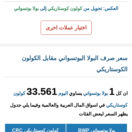
العكس: تحويل من
كولون كوستاريكي
إلى
بولا بوتسواني
اختيار عملات اخرى
سعر صرف البولا البوتسواني مقابل الكولون
الكوستاريكي
33.561
1
ان كل
بولا بوتسواني
يساوي
اليوم
كولون
كوستاريكي
في اسواق المال العربية والعالمية وفيما يلي جدول
يظهر السعر لبعض الفئات
بولا بوتسواني BWP
كولون كوستاريكي CRC