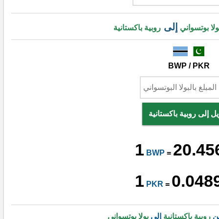
إلى
ولا بوتسواني
روبية باكستانية
BWP / PKR
ل إلى روبية باكستانية
1
20.45
BWP
=
1
0.048
PKR
=
من
روبية باكستانية
إلى
بولا بوتسواني