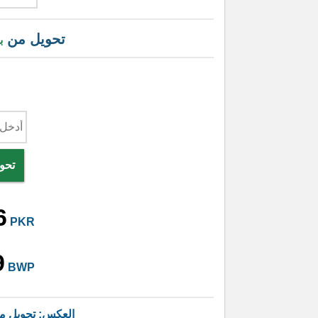
تحويل من
ب
تحوي
6
PKR
9
BWP
العكس: تحويل 