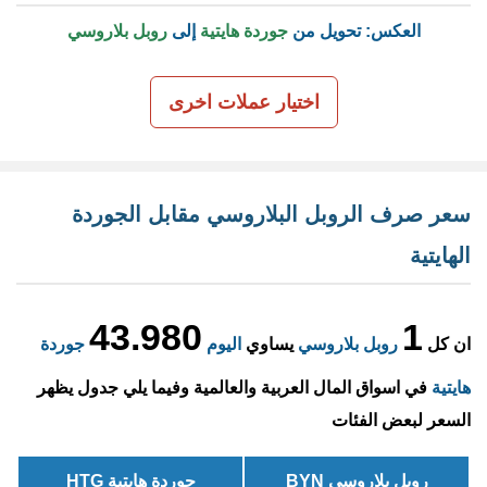
العكس: تحويل من
جوردة هايتية
إلى
روبل بلاروسي
اختيار عملات اخرى
سعر صرف الروبل البلاروسي مقابل الجوردة
الهايتية
43.980
1
ان كل
روبل بلاروسي
يساوي
اليوم
جوردة
هايتية
في اسواق المال العربية والعالمية وفيما يلي جدول يظهر
السعر لبعض الفئات
روبل بلاروسي BYN
جوردة هايتية HTG