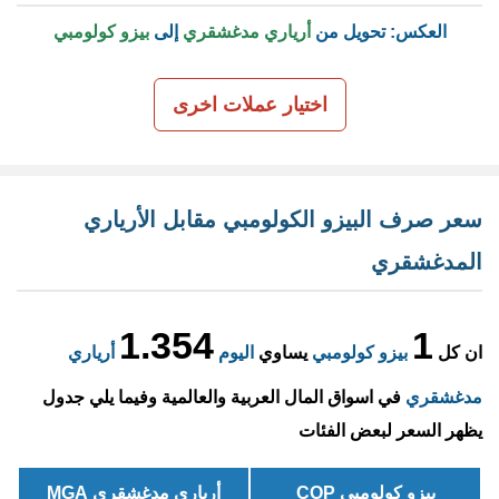
العكس: تحويل من
أرياري مدغشقري
إلى
بيزو كولومبي
اختيار عملات اخرى
سعر صرف البيزو الكولومبي مقابل الأرياري
المدغشقري
1.354
1
ان كل
بيزو كولومبي
يساوي
اليوم
أرياري
مدغشقري
في اسواق المال العربية والعالمية وفيما يلي جدول
يظهر السعر لبعض الفئات
بيزو كولومبي COP
أرياري مدغشقري MGA