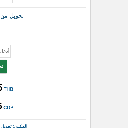
تحويل من
تح
5
THB
6
COP
العكس: تحويل