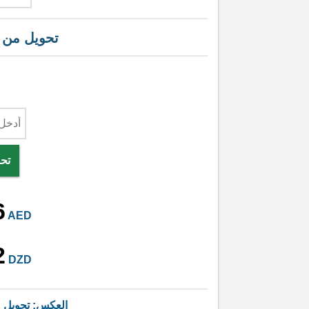
تحويل من
تحو
6
AED
2
DZD
العكس: تحويل