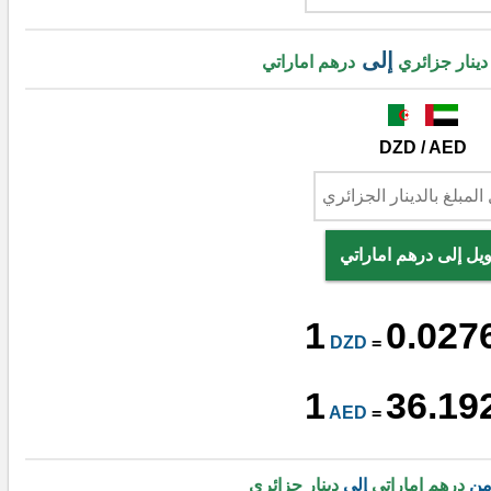
إلى
دينار جزائري
درهم اماراتي
DZD / AED
يل إلى درهم اماراتي
1
0.027
DZD
=
1
36.19
AED
=
 من
درهم اماراتي
إلى
دينار جزائري