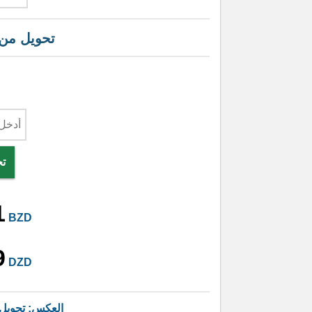
تحويل من
تح
1
BZD
9
DZD
العكس: تحويل