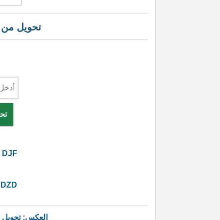
تحويل من
تح
DJF
DZD
العكس: تحويل