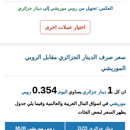
العكس: تحويل من
روبي موريشي
إلى
دينار جزائري
اختيار عملات اخرى
سعر صرف الدينار الجزائري مقابل الروبي
الموريشي
0.354
1
ان كل
دينار جزائري
يساوي
اليوم
روبي
موريشي
في اسواق المال العربية والعالمية وفيما يلي جدول
يظهر السعر لبعض الفئات
دينار جزائري DZD
روبي موريشي MUR