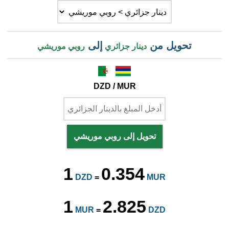
تحويل من
إلى
دينار جزائري
روبي موريشي
DZD / MUR
تحويل إلى روبي موريشي
1
0.354
DZD
=
MUR
1
2.825
MUR
=
DZD