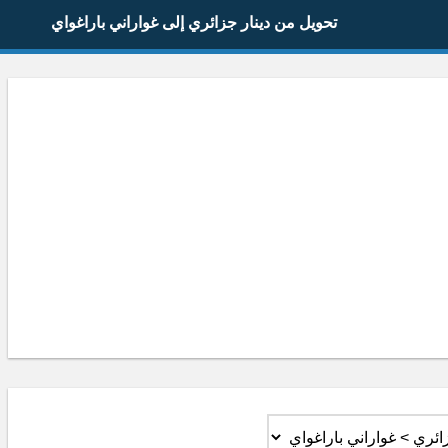
تحويل من دينار جزائري إلى غواراني باراغواي