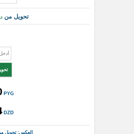
تحويل من
دي
تحوي
0
PYG
4
DZD
العكس: تحويل م