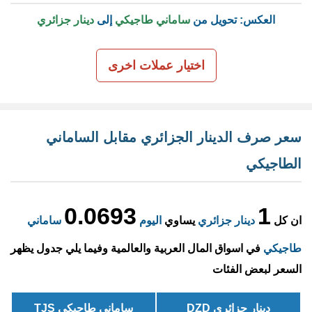
العكس: تحويل من
ساماني طاجيكي
إلى
دينار جزائري
اختيار عملات اخرى
سعر صرف الدينار الجزائري مقابل الساماني
الطاجيكي
0.0693
1
ان كل
دينار جزائري
يساوي
اليوم
ساماني
طاجيكي
في اسواق المال العربية والعالمية وفيما يلي جدول يظهر
السعر لبعض الفئات
دينار جزائري DZD
ساماني طاجيكي TJS