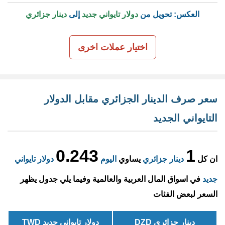
العكس: تحويل من
دولار تايواني جديد
إلى
دينار جزائري
اختيار عملات اخرى
سعر صرف الدينار الجزائري مقابل الدولار
التايواني الجديد
0.243
1
ان كل
دينار جزائري
يساوي
اليوم
دولار تايواني
جديد
في اسواق المال العربية والعالمية وفيما يلي جدول يظهر
السعر لبعض الفئات
دينار جزائري DZD
دولار تايواني جديد TWD