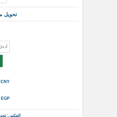
تحويل 
CNY
EGP
العكس: تحو