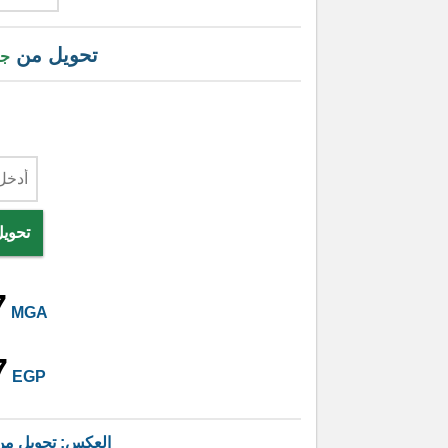
تحويل من
جن
تحوي
7
MGA
7
EGP
العكس: تحويل م