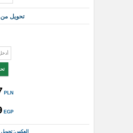
تحويل من
تحو
7
PLN
9
EGP
العكس: تحويل