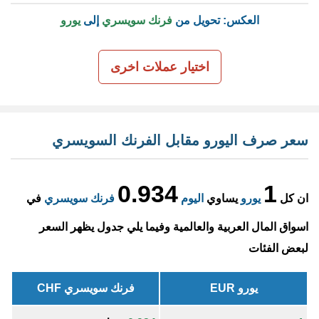
العكس: تحويل من
فرنك سويسري
إلى
يورو
اختيار عملات اخرى
سعر صرف اليورو مقابل الفرنك السويسري
0.934
1
ان كل
يورو
يساوي
اليوم
فرنك سويسري
في
اسواق المال العربية والعالمية وفيما يلي جدول يظهر السعر
لبعض الفئات
يورو EUR
فرنك سويسري CHF