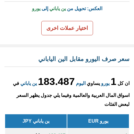
العكس: تحويل من
ين ياباني
إلى
يورو
اختيار عملات اخرى
سعر صرف اليورو مقابل الين الياباني
183.487
1
ان كل
يورو
يساوي
اليوم
ين ياباني
في
اسواق المال العربية والعالمية وفيما يلي جدول يظهر السعر
لبعض الفئات
يورو EUR
ين ياباني JPY