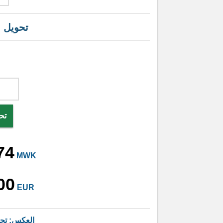
تحويل 
تح
74
MWK
00
EUR
العكس: تح