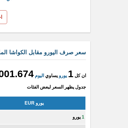
ا
سعر صرف اليورو مقابل الكواشا المل
,001.674
1
ان كل
يورو
يساوي
اليوم
جدول يظهر السعر لبعض الفئات
يورو EUR
1
يورو