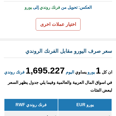
العكس: تحويل من
فرنك روندي
إلى
يورو
اختيار عملات اخرى
سعر صرف اليورو مقابل الفرنك الروندي
1,695.227
1
ان كل
يورو
يساوي
اليوم
فرنك روندي
في اسواق المال العربية والعالمية وفيما يلي جدول يظهر السعر
لبعض الفئات
يورو EUR
فرنك روندي RWF