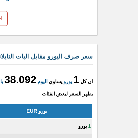
ا
سعر صرف اليورو مقابل البات التايلا
38.092
1
ان كل
يورو
يساوي
اليوم
با
يظهر السعر لبعض الفئات
يورو EUR
1
يورو