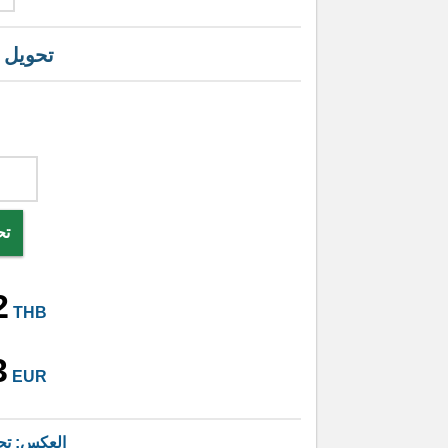
تحويل
تح
2
THB
3
EUR
العكس: تح