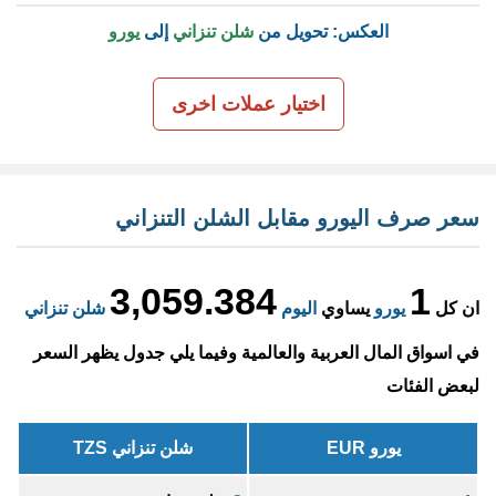
العكس: تحويل من
شلن تنزاني
إلى
يورو
اختيار عملات اخرى
سعر صرف اليورو مقابل الشلن التنزاني
3,059.384
1
ان كل
يورو
يساوي
اليوم
شلن تنزاني
في اسواق المال العربية والعالمية وفيما يلي جدول يظهر السعر
لبعض الفئات
يورو EUR
شلن تنزاني TZS