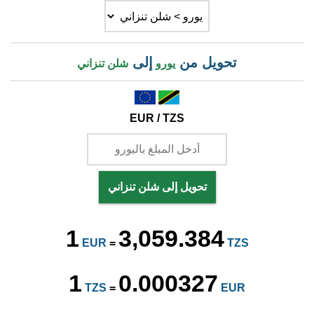
تحويل من
إلى
يورو
شلن تنزاني
EUR / TZS
تحويل إلى شلن تنزاني
1
3,059.384
EUR
=
TZS
1
0.000327
TZS
=
EUR