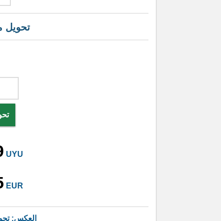
تحويل 
تحو
9
UYU
5
EUR
العكس: تحو