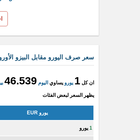
ا
سعر صرف اليورو مقابل البيزو الأور
46.539
1
ان كل
يورو
يساوي
اليوم
بي
يظهر السعر لبعض الفئات
يورو EUR
1
يورو