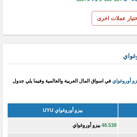
ختيار عملات اخرى
وغواي
زو أوروغواي
في اسواق المال العربية والعالمية وفيما يلي جدول
بيزو أوروغواي UYU
46.539
بيزو أوروغواي