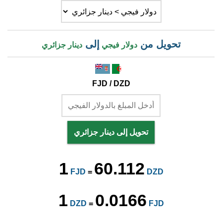
تحويل من
إلى
دولار فيجي
دينار جزائري
FJD / DZD
تحويل إلى دينار جزائري
1
60.112
FJD
=
DZD
1
0.0166
DZD
=
FJD