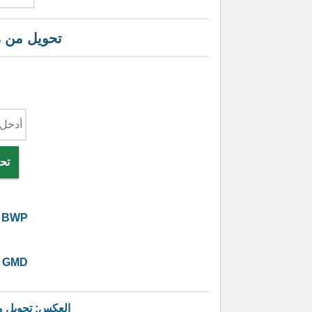
تحويل من
د
تحو
BWP
GMD
العكس: تحويل 