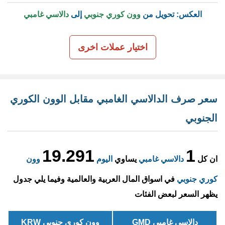
العكس: تحويل من
وون كوري جنوبي
إلى
دالاسي غامبي
اختيار عملات اخرى
سعر صرف الدالاسي الغامبي مقابل الوون الكوري
الجنوبي
19.291
1
ان كل
دالاسي غامبي
يساوي
اليوم
وون
كوري جنوبي
في اسواق المال العربية والعالمية وفيما يلي جدول
يظهر السعر لبعض الفئات
دالاسي غامبي GMD
وون كوري جنوبي KRW