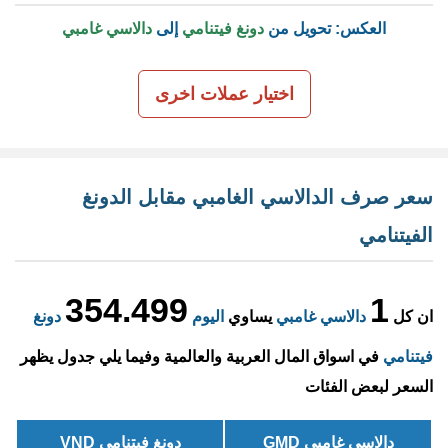
العكس: تحويل من
دونغ فيتنامي
إلى
دالاسي غامبي
اختيار عملات اخرى
سعر صرف الدالاسي الغامبي مقابل الدونغ
الفيتنامي
354.499
1
ان كل
دالاسي غامبي
يساوي
اليوم
دونغ
فيتنامي
في اسواق المال العربية والعالمية وفيما يلي جدول يظهر
السعر لبعض الفئات
دالاسي غامبي GMD
دونغ فيتنامي VND