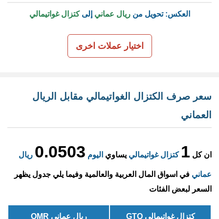
العكس: تحويل من
ريال عماني
إلى
كتزال غواتيمالي
اختيار عملات اخرى
سعر صرف الكتزال الغواتيمالي مقابل الريال
العماني
0.0503
1
ان كل
كتزال غواتيمالي
يساوي
اليوم
ريال
عماني
في اسواق المال العربية والعالمية وفيما يلي جدول يظهر
السعر لبعض الفئات
كتزال غواتيمالي GTQ
ريال عماني OMR