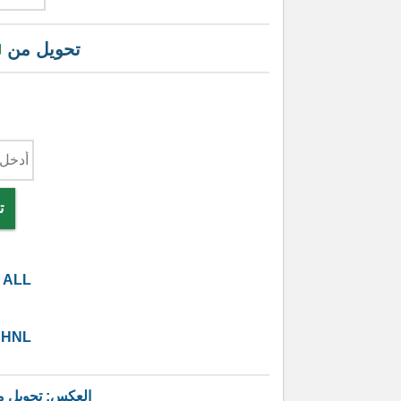
تحويل من
ل
ت
ALL
HNL
العكس: تحويل 