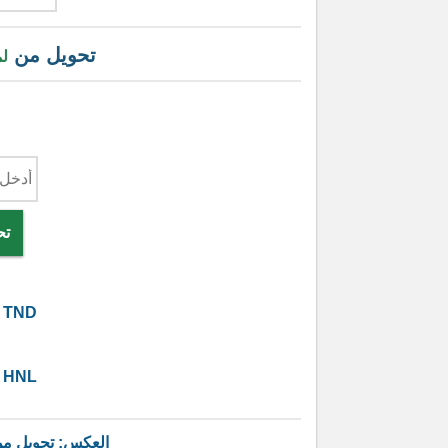
تحويل من
لم
تح
TND
HNL
العكس: تحويل م