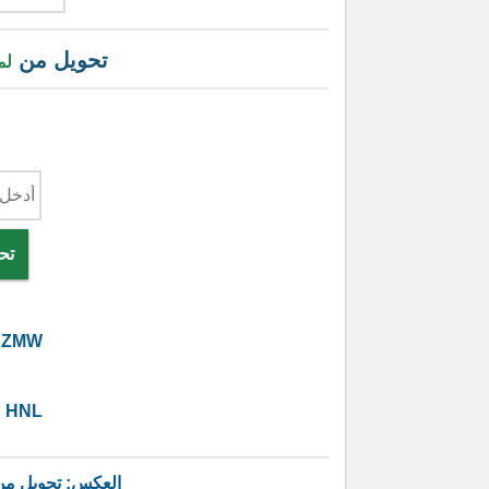
تحويل من
لم
تح
ZMW
9
HNL
العكس: تحويل م