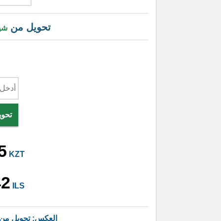
تحويل من
شي
تحوي
5
KZT
42
ILS
العكس: تحويل من