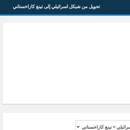
تحويل من شيكل اسرائيلي إلى تينغ كازاخستاني