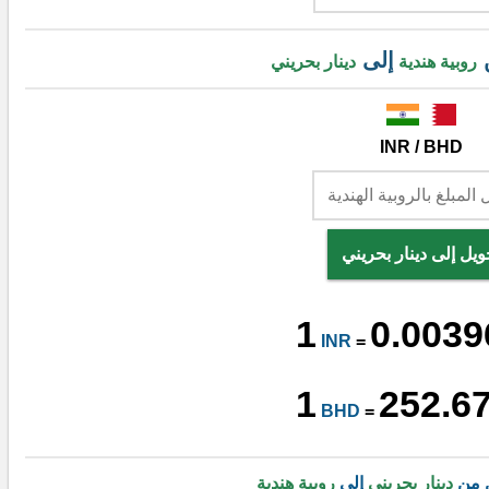
ن
إلى
روبية هندية
دينار بحريني
INR / BHD
ويل إلى دينار بحريني
1
0.0039
INR
=
1
252.6
BHD
=
ل من
دينار بحريني
إلى
روبية هندية