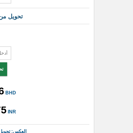
تحويل م
تح
6
BHD
75
INR
العكس: تحوي